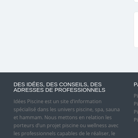
DES IDÉES, DES CONSEILS, DES
P
ADRESSES DE PROFESSIONNELS
P
Idées Piscine est un site d’information
P
spécialisé dans les univers piscine, spa, sauna
P
et hammam. Nous mettons en relation les
P
porteurs d’un projet piscine ou wellness avec
les professionnels capables de le réaliser, le