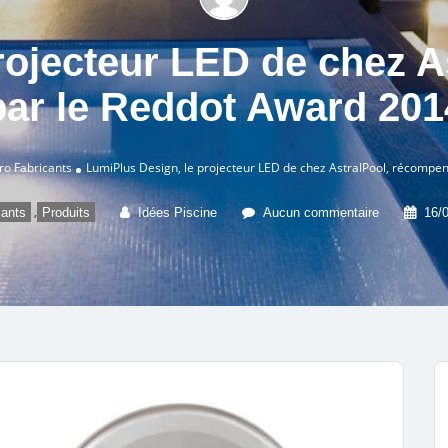
rojecteur LED de chez 
par le Reddot Award 201
ro
Fabricants
LumiPlus Design, le projecteur LED de chez AstralPool, récompe
,
cants
Produits
Idées Piscine
Aucun commentaire
16/