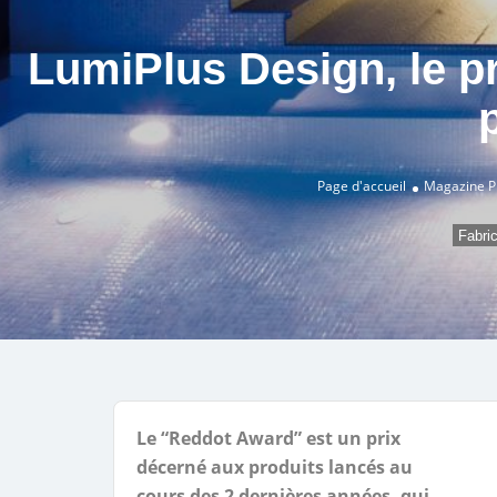
LumiPlus Design, le p
Page d'accueil
Magazine P
Fabri
Le “Reddot Award” est un prix
décerné aux produits lancés au
cours des 2 dernières années, qui