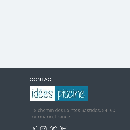
CONTACT
8 chemin des Lointes Bastides, 84160
Lourmarin, France