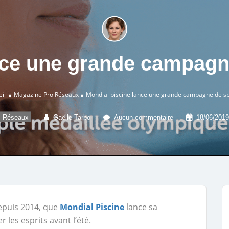
nce une grande campag
il
Magazine Pro
Réseaux
Mondial piscine lance une grande campagne de s
Réseaux
Gaëlle Tarbo
Aucun commentaire
18/06/2019
epuis 2014, que
Mondial Piscine
lance sa
es esprits avant l’été.