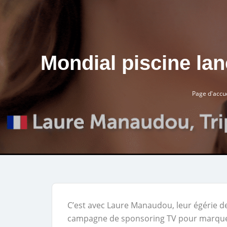
Mondial piscine la
Page d'accue
C’est avec Laure Manaudou, leur égérie d
campagne de sponsoring TV pour marquer l