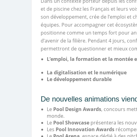
Dans un contexte porteur depuis les confi
et de piscine chez les Français et leurs vo
son développement, crée de l’emploi et 
équipes. Pour accompagner cet écosystè
positionne comme un temps fort pour anti
d’avenir de la filière. Pendant 4 jours, co
permettront de questionner et mieux com
L’emploi, la formation
et la montée
La digitalisation et le numérique
Le développement durable
De nouvelles animations viend
Le
Pool Design Awards
, concours metta
monde.
Le
Pool Showcase
présentera les nouv
Les
Pool Innovation Awards
récompen
Le
Pool Arena
, espace dédié à des p