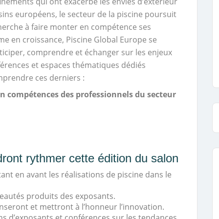
nements qui ont exacerbé les envies d’extérieur
isins européens, le secteur de la piscine poursuit
cherche à faire monter en compétence ses
me en croissance, Piscine Global Europe se
ciper, comprendre et échanger sur les enjeux
nférences et espaces thématiques dédiés
prendre ces derniers :
 en compétences
des professionnels du secteur
ront rythmer cette édition du salon
nt en avant les réalisations de piscine dans le
eautés produits des exposants.
seront et mettront à l’honneur l’innovation.
itchs d’exposants et conférences sur les tendances