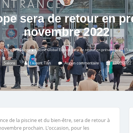
pe sera de retour en pr
novembre 2022
gazine Pro
Salons
Piscine Global Europe sera de retour en présentiel du 15 
Salons
Laurent Tilin
Aucun commentaire
22/02/2022
nce de la piscine et du bien-être, sera de retour à
 novembre prochain. L’occasion, pour les