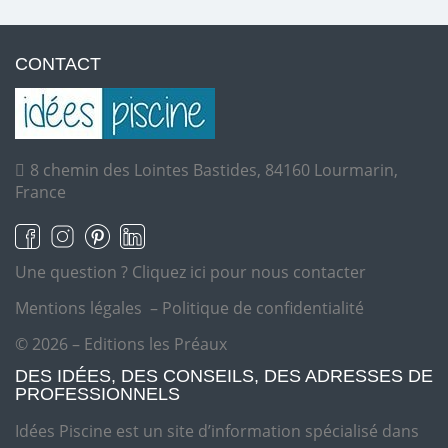
CONTACT
8 chemin des Lointes Bastides, 84160 Lourmarin,
France
Une question ?
Cliquez ici pour nous contacter
Mentions légales
–
Politique de confidentialité
© 2026 – Editions les Préaux
DES IDÉES, DES CONSEILS, DES ADRESSES DE
PROFESSIONNELS
Idées Piscine est un site d’information spécialisé dans