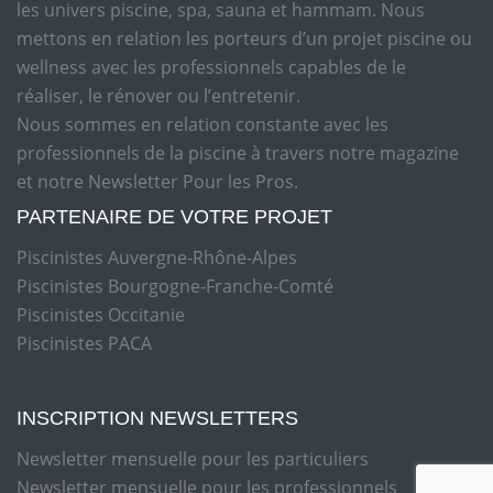
les univers piscine, spa, sauna et hammam. Nous
mettons en relation les porteurs d’un projet piscine ou
wellness avec les professionnels capables de le
réaliser, le rénover ou l’entretenir.
Nous sommes en relation constante avec les
professionnels de la piscine à travers notre magazine
et notre Newsletter Pour les Pros.
PARTENAIRE DE VOTRE PROJET
Piscinistes Auvergne-Rhône-Alpes
Piscinistes Bourgogne-Franche-Comté
Piscinistes Occitanie
Piscinistes PACA
INSCRIPTION NEWSLETTERS
Newsletter mensuelle pour les particuliers
Newsletter mensuelle pour les professionnels