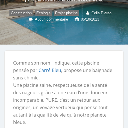
PURE, la piscine éco-responsable de Carré Bleu
,
,
Construction
Ecologie
Projet piscine
Celia Piareo
Aucun commentaire
05/10/2023
Comme son nom l’indique, cette piscine
pensée par
Carré Bleu
, propose une baignade
sans chimie.
Une piscine saine, respectueuse de la santé
des nageurs grâce à une eau d’une douceur
incomparable. PURE, c’est un retour aux
origines, un voyage vertueux qui pense tout
autant à la qualité de vie qu’à notre planète
bleue.