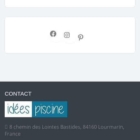
CONTACT
8 chemin des Lointes Bastides, 84160 Lourmarin,
France