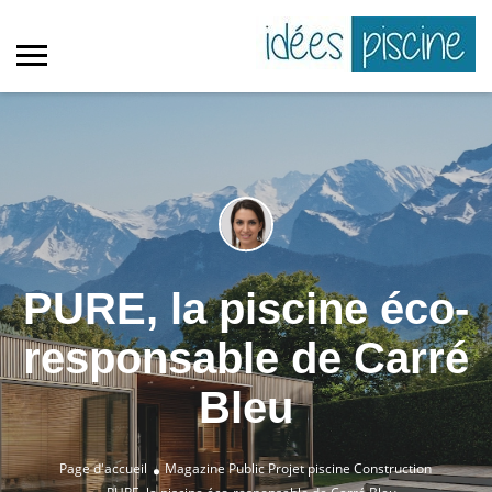
PURE, la piscine éco-
responsable de Carré
Bleu
Page d'accueil
Magazine Public
Projet piscine
Construction