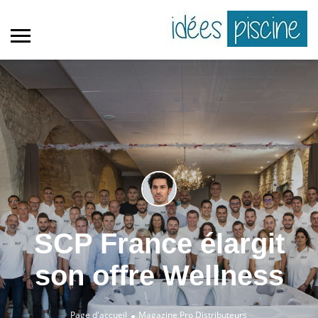
SCP France élargit
son offre Wellness
Page d'accueil
Magazine Pro
Distributeurs