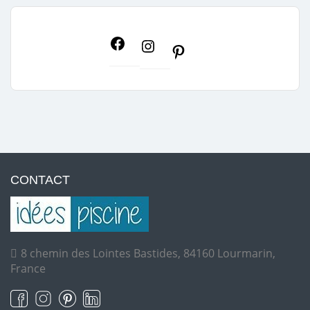
CONTACT
8 chemin des Lointes Bastides, 84160 Lourmarin,
France