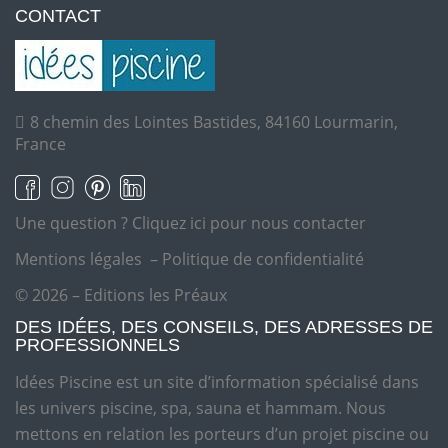
CONTACT
8 chemin des Lointes Bastides, 84160 Lourmarin,
France
Une question ?
Cliquez ici pour nous contacter
Mentions légales
–
Politique de confidentialité
© 2026 – Editions les Préaux
DES IDÉES, DES CONSEILS, DES ADRESSES DE
PROFESSIONNELS
Idées Piscine est un site d’information spécialisé dans
les univers piscine, spa, sauna et hammam. Nous
mettons en relation les porteurs d’un projet piscine ou