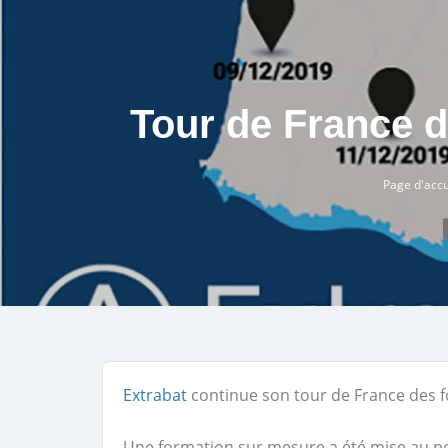
Tour de France 
Page d'accu
Extrabat
continue son tour de France des f
Une formation sur mesure a été mise au po