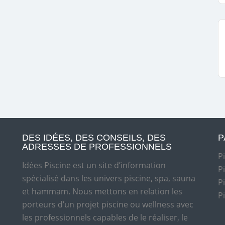
DES IDÉES, DES CONSEILS, DES
P
ADRESSES DE PROFESSIONNELS
P
Idées Piscine est un site d’information
P
spécialisé dans les univers piscine, spa, sauna
P
et hammam. Nous mettons en relation les
P
porteurs d’un projet piscine ou wellness avec
les professionnels capables de le réaliser, le