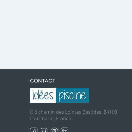
CONTACT
8 chemin des Lointes Bastides, 84160
Lourmarin, France