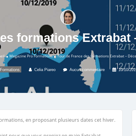
des formations Extrabat
eil
Magazine Pro
Formations
Tour de France des formations Extrabat – Dé
Formations
Celia Piareo
Aucun commentaire
10/10/201
ormations, en proposant plusieurs dates cet hiver.
int pour que vous preniez en main Extrabat