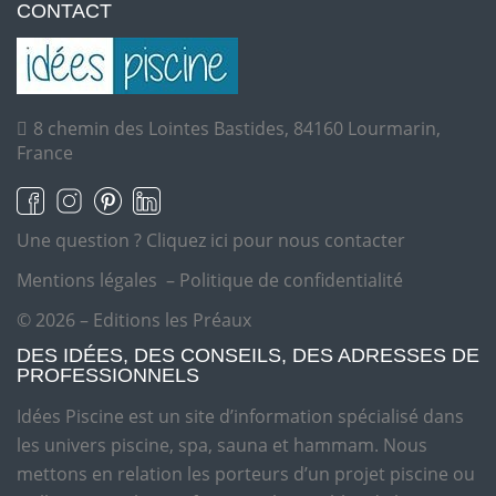
CONTACT
8 chemin des Lointes Bastides, 84160 Lourmarin,
France
Une question ?
Cliquez ici pour nous contacter
Mentions légales
–
Politique de confidentialité
© 2026 – Editions les Préaux
DES IDÉES, DES CONSEILS, DES ADRESSES DE
PROFESSIONNELS
Idées Piscine est un site d’information spécialisé dans
les univers piscine, spa, sauna et hammam. Nous
mettons en relation les porteurs d’un projet piscine ou