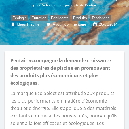
Eco Select, la marque verte de Pentair
,
,
,
,
Ecologie
Entretien
Fabricants
Produits
Tendances
Idées Piscine
Aucun commentaire
28/05/2014
Pentair accompagne la demande croissante
des propriétaires de piscine en promouvant
des produits plus économiques et plus
écologiques.
La marque Eco Select est attribuée aux produits
les plus performants en matière d’économie
d’eau et d’énergie. Elle s’applique à des matériels
existants comme à des nouveautés, pourvu qu’ils
soient à la fois efficaces et écologiques. Les