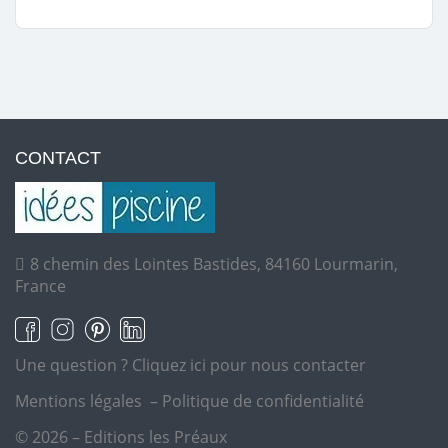
CONTACT
8 chemin des Lointes Bastides, 84160 Lourmarin,
France
Une question ?
Cliquez ici pour nous contacter
Mentions légales
–
Politique de confidentialité
© 2026 – Editions les Préaux