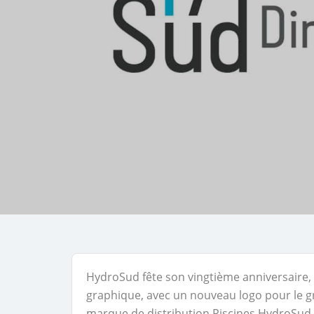
HydroSud fête son vingtième anniversaire, 
graphique, avec un nouveau logo pour le g
marque de distribution Piscines HydroSud.