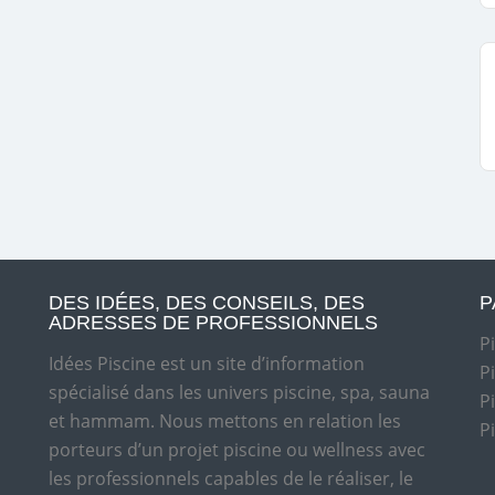
DES IDÉES, DES CONSEILS, DES
P
ADRESSES DE PROFESSIONNELS
P
Idées Piscine est un site d’information
P
spécialisé dans les univers piscine, spa, sauna
P
et hammam. Nous mettons en relation les
P
porteurs d’un projet piscine ou wellness avec
les professionnels capables de le réaliser, le