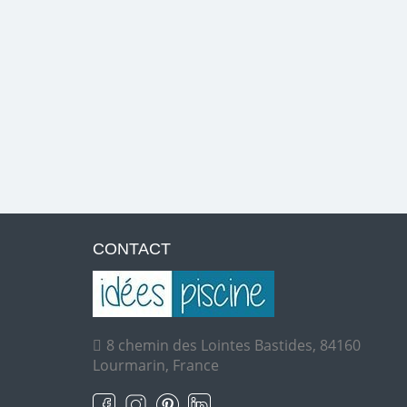
CONTACT
8 chemin des Lointes Bastides, 84160
Lourmarin, France