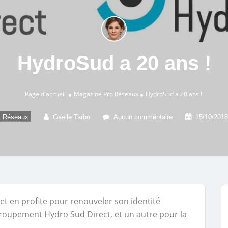
HydroSud a 20 ans !
Page d'accueil
Magazine Pro
Réseaux
HydroSud a 20 ans !
Réseaux
Gaëlle Tarbo
Aucun commentaire
15/10/2018
et en profite pour renouveler son identité
roupement Hydro Sud Direct, et un autre pour la