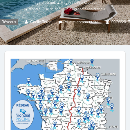
Page d'accueil
Magazine Pro
Réseaux
Mondial Piscine continue d’agrandir son réseau
Réseaux
Gaëlle Tarbo
Aucun commentaire
09/06/2017