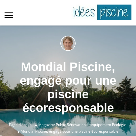
Mondial Piscine,
engagé pour une
piscine
écoresponsable
Page d'accueil
Magazine Public
Rénovation et équipement
Ecologie
Mondial Piscine, engagé pour une piscine écoresponsable