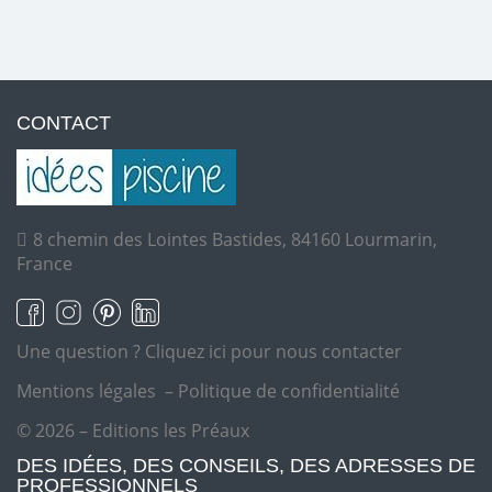
CONTACT
8 chemin des Lointes Bastides, 84160 Lourmarin,
France
Une question ?
Cliquez ici pour nous contacter
Mentions légales
–
Politique de confidentialité
© 2026 – Editions les Préaux
DES IDÉES, DES CONSEILS, DES ADRESSES DE
PROFESSIONNELS