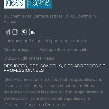
8 chemin des Lointes Bastides, 84160 Lourmarin,
France
Une question ?
Cliquez ici pour nous contacter
Mentions légales
–
Politique de confidentialité
© 2026 – Editions les Préaux
DES IDÉES, DES CONSEILS, DES ADRESSES DE
PROFESSIONNELS
Idées Piscine est un site d’information spécialisé dans
les univers piscine, spa, sauna et hammam. Nous
mettons en relation les porteurs d’un projet piscine ou
wellness avec les professionnels capables de le
réaliser, le rénover ou l’entretenir.