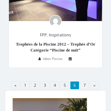
FPP
,
Inspirations
Trophées de la Piscine 2012 – Trophée d’Or
Catégorie “Piscine de nuit”
Idées Piscine
«
1
2
3
4
5
6
7
»