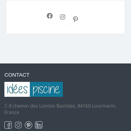
CONTACT
8 chemin des Lointes Bastides, 84160 Lourmarin,
France