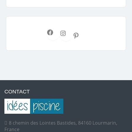
CONTACT
8 chemin des Lointes Bastides, 84160 Lourmarin,
France