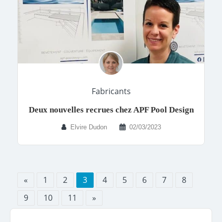
Fabricants
Deux nouvelles recrues chez APF Pool Design
Elvire Dudon
02/03/2023
«
1
2
3
4
5
6
7
8
9
10
11
»