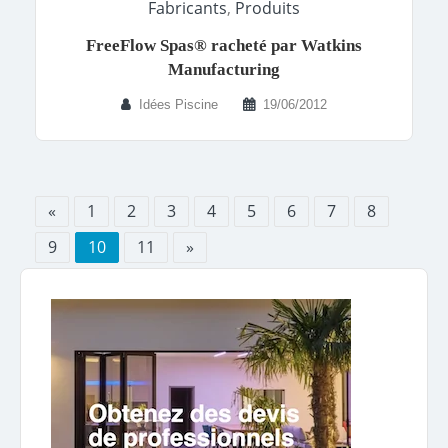
Fabricants
,
Produits
FreeFlow Spas® racheté par Watkins
Manufacturing
Idées Piscine
19/06/2012
«
1
2
3
4
5
6
7
8
9
10
11
»