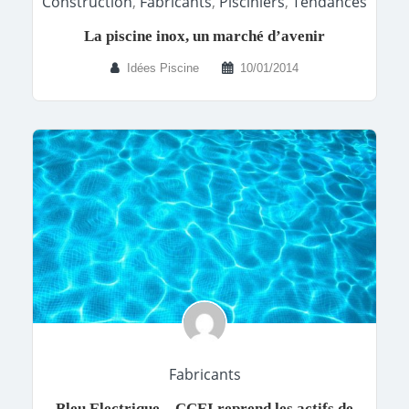
Construction
,
Fabricants
,
Pisciniers
,
Tendances
La piscine inox, un marché d’avenir
Idées Piscine
10/01/2014
Fabricants
Bleu Electrique – CCEI reprend les actifs de