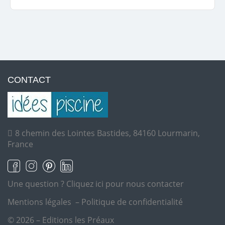
CONTACT
8 chemin des Lointes Bastides, 84160 Lourmarin,
France
Une question ?
Cliquez ici pour nous contacter
Mentions légales
–
Politique de confidentialité
© 2026 – Editions les Préaux