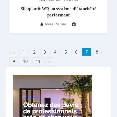
Sikaplan® WP, un système d’étanchéité
performant
Idées Piscine
«
1
2
3
4
5
6
7
8
9
10
11
»