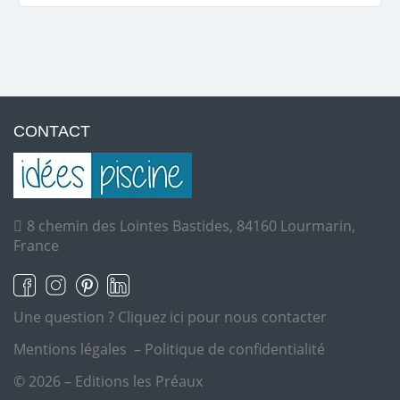
CONTACT
8 chemin des Lointes Bastides, 84160 Lourmarin,
France
Une question ?
Cliquez ici pour nous contacter
Mentions légales
–
Politique de confidentialité
© 2026 – Editions les Préaux