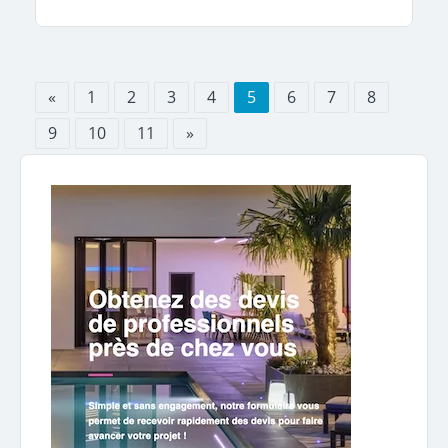
«
1
2
3
4
5
6
7
8
9
10
11
»