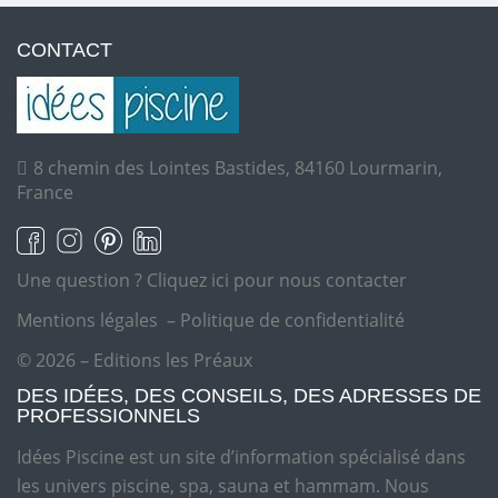
CONTACT
8 chemin des Lointes Bastides, 84160 Lourmarin,
France
Une question ?
Cliquez ici pour nous contacter
Mentions légales
–
Politique de confidentialité
© 2026 – Editions les Préaux
DES IDÉES, DES CONSEILS, DES ADRESSES DE
PROFESSIONNELS
Idées Piscine est un site d’information spécialisé dans
les univers piscine, spa, sauna et hammam. Nous