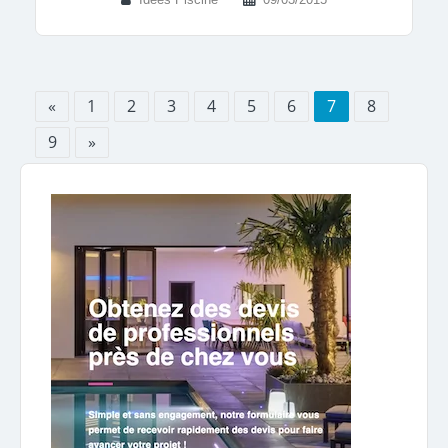
«
1
2
3
4
5
6
7
8
9
»