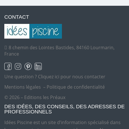
CONTACT
8 chemin des Lointes Bastides, 84160 Lourmarin,
France
Une question ?
Cliquez ici pour nous contacter
Mentions légales
–
Politique de confidentialité
© 2026 – Editions les Préaux
DES IDÉES, DES CONSEILS, DES ADRESSES DE
PROFESSIONNELS
Idées Piscine est un site d’information spécialisé dans